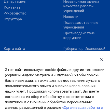
Департамент
Независимая оценка
качества работы
Контакты
учреждений
Руководство
Новости
Структура
Подведомственные
учреждения
Противодействие
коррупции
Карта сайта
Губернатор Ивановской
области
Министерство культуры
РФ
Правительство
Ивановской области
Онлайнинспекция.рф
Этот сайт использует cookie-файлы и другие технологии
Правительство РФ
Официальный сайт Года
(сервисы Яндекс.Метрика и «Спутник»), чтобы помочь
российского кино
Президент РФ
Вам в навигации, а также для предоставления лучшего
Правовой портал в
пользовательского опыта и анализа использования
сфере культуры
наших услуг. Продолжая использовать сайт, Вы даете
согласие на их сбор и обработку, в соответствии с
политикой в отношении обработки персональных
данных, размещенной в разделе
«Организация работы с