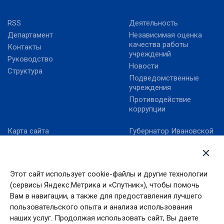
RSS
Деятельность
Департамент
Независимая оценка
качества работы
Контакты
учреждений
Руководство
Новости
Структура
Подведомственные
учреждения
Противодействие
коррупции
Карта сайта
Губернатор Ивановской
области
Министерство культуры
РФ
Правительство
Ивановской области
Онлайнинспекция.рф
Этот сайт использует cookie-файлы и другие технологии
Правительство РФ
Официальный сайт Года
(сервисы Яндекс.Метрика и «Спутник»), чтобы помочь
российского кино
Президент РФ
Вам в навигации, а также для предоставления лучшего
Правовой портал в
пользовательского опыта и анализа использования
сфере культуры
наших услуг. Продолжая использовать сайт, Вы даете