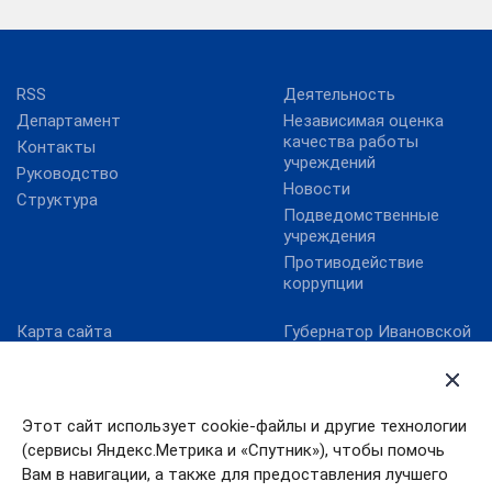
RSS
Деятельность
Департамент
Независимая оценка
качества работы
Контакты
учреждений
Руководство
Новости
Структура
Подведомственные
учреждения
Противодействие
коррупции
Карта сайта
Губернатор Ивановской
области
Министерство культуры
РФ
Правительство
Ивановской области
Онлайнинспекция.рф
Этот сайт использует cookie-файлы и другие технологии
Правительство РФ
Официальный сайт Года
(сервисы Яндекс.Метрика и «Спутник»), чтобы помочь
российского кино
Президент РФ
Вам в навигации, а также для предоставления лучшего
Правовой портал в