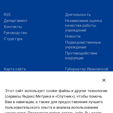
RSS
Деятельность
Департамент
Независимая оценка
качества работы
Контакты
учреждений
Руководство
Новости
Структура
Подведомственные
учреждения
Противодействие
коррупции
Карта сайта
Губернатор Ивановской
области
Министерство культуры
РФ
Правительство
Ивановской области
Онлайнинспекция.рф
Этот сайт использует cookie-файлы и другие технологии
Правительство РФ
Официальный сайт Года
(сервисы Яндекс.Метрика и «Спутник»), чтобы помочь
российского кино
Президент РФ
Вам в навигации, а также для предоставления лучшего
Правовой портал в
пользовательского опыта и анализа использования
сфере культуры