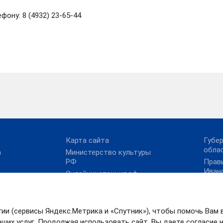
ону: 8 (4932) 23-65-44
Карта сайта
Губе
обла
а
Министерство культуры
РФ
Прав
Иван
Онлайнинспекция.рф
Прав
Официальный сайт Года
российского кино
През
Правовой портал в
гии (сервисы Яндекс.Метрика и «Спутник»), чтобы помочь Вам 
сфере культуры
ших услуг. Продолжая использовать сайт, Вы даете согласие на