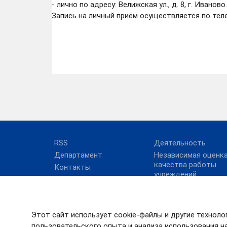
- лично по адресу: Велижская ул., д. 8, г. Иваново.
Запись на личный приём осуществляется по телеф
RSS
Деятельность
Департамент
Независимая оценк
качества работы
Контакты
учреждений
Руководство
Новости
Структура
Подведомственные
учреждения
Этот сайт использует cookie-файлы и другие техноло
Противодействие
пользовательского опыта и анализа использования на