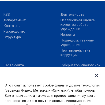
RSS
Деятельность
Департамент
Независимая оценка
качества работы
Контакты
учреждений
Руководство
Новости
Структура
Подведомственные
учреждения
Противодействие
коррупции
Карта сайта
Губернатор Ивановской
области
Министерство культуры
РФ
Правительство
Ивановской области
Онлайнинспекция.рф
Этот сайт использует cookie-файлы и другие технологии
Правительство РФ
Официальный сайт Года
(сервисы Яндекс.Метрика и «Спутник»), чтобы помочь
российского кино
Президент РФ
Вам в навигации, а также для предоставления лучшего
Правовой портал в
пользовательского опыта и анализа использования
сфере культуры