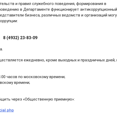
тельств и правил служебного поведения, формирования в
поведению в Департаменте функционирует антикоррупционны
едставители бизнеса, различных ведомств и организаций мог
оррупции:
8 (4932) 23-83-09
а.
ествляется ежедневно, кроме выходных и праздничных дней, 
8.00 часов по московскому времени;
овскому времени;
бщить через «Общественную приемную»:
cial.php