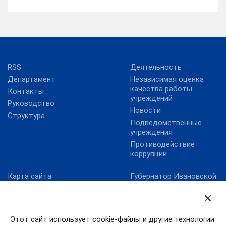
RSS
Деятельность
Департамент
Независимая оценка
качества работы
Контакты
учреждений
Руководство
Новости
Структура
Подведомственные
учреждения
Противодействие
коррупции
Карта сайта
Губернатор Ивановской
области
Министерство культуры
РФ
Правительство
Ивановской области
Онлайнинспекция.рф
Этот сайт использует cookie-файлы и другие технологии
Правительство РФ
Официальный сайт Года