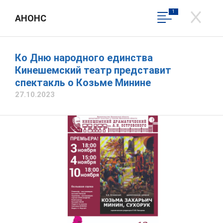
1
АНОНС
ДЕПАРТАМЕНТ КУЛЬТУРЫ
ИВАНОВСКОЙ ОБЛАСТИ
Официальный сайт
Ко Дню народного единства
Трофимова Наталья Владимировна
Кинешемский театр представит
спектакль о Козьме Минине
Написать обращение
Вход в личный кабинет
27.10.2023
Общественная приемная