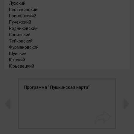
Лухский
Пестяковский
Приволжский
Пучежский
Родниковский
Савинский
Тейковский
Фурмановский
Шуйский
Южский
Юрьевецкий
Программа "Пушкинская карта"
Е
у
г
Р