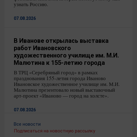
Ивановской области. С 11 декабря 2017 года — член
узнать Россию.
Правительства Ивановской области — директор
Департамента культуры и туризма Ивановской
07.08.2026
области. Награждена Почетной грамотой
Администрации Ивановской области – 2004 год,
Почетной грамотой Губернатора Ивановской области
В Иванове открылась выставка
– 2010 год.
работ Ивановского
художественного училище им. М.И.
Малютина к 155-летию города
В ТРЦ «Серебряный город» в рамках
празднования 155-летия города Иваново
Ивановское художественное училище им. М.И.
Малютина презентовало новый выставочный
арт-проект «Иваново — город на холсте».
07.08.2026
Все новости
Подписаться на новостную рассылку
В Иванове завершился XXV