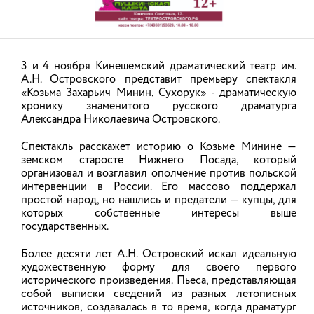
3 и 4 ноября Кинешемский драматический театр им.
А.Н. Островского представит премьеру спектакля
Десять «Земских работников культуры»
«Козьма Захарьич Минин, Сухорук» - драматическую
региона в этом году получат по 1 млн
хронику знаменитого русского драматурга
Александра Николаевича Островского.
рублей в качестве меры поддержки
1
из
1
Скачать фото
Спектакль расскажет историю о Козьме Минине —
13.04.2026
подробнее
земском старосте Нижнего Посада, который
организовал и возглавил ополчение против польской
интервенции в России. Его массово поддержал
Родилась 21 ноября 1965 года во Владимирской
простой народ, но нашлись и предатели — купцы, для
области. Окончила Владимирский государственный
которых собственные интересы выше
НОВОСТИ
педагогический институт, по специальности «Русский
государственных.
язык и литература»; ГОУ высшего и
профессионального образования «Северо-Западная
Более десяти лет А.Н. Островский искал идеальную
академия государственной гражданской службы», по
художественную форму для своего первого
АНОНСЫ
исторического произведения. Пьеса, представляющая
специальности «Государственное и муниципальное
собой выписки сведений из разных летописных
управление». С 1985 по 1994 годы работала учителем
источников, создавалась в то время, когда драматург
начальных классов. С 1994 по 2000 годы – в