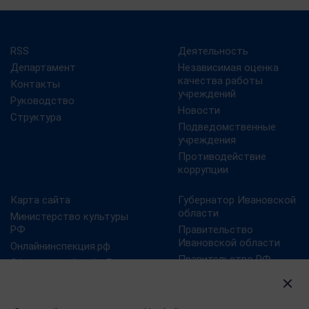
RSS
Деятельность
Департамент
Независимая оценка
качества работы
Контакты
учреждений
Руководство
Новости
Структура
Подведомственные
учреждения
Противодействие
коррупции
Карта сайта
Губернатор Ивановской
области
Министерство культуры
РФ
Правительство
Ивановской области
Онлайнинспекция.рф
Правительство РФ
Официальный сайт Года
российского кино
Президент РФ
Правовой портал в
сфере культуры