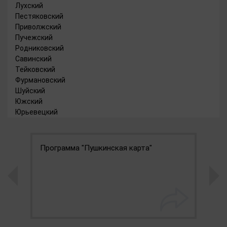
Лухский
Пестяковский
Приволжский
Пучежский
Родниковский
Савинский
Тейковский
Фурмановский
Шуйский
Южский
Юрьевецкий
Программа "Пушкинская карта"
Е
у
г
Р