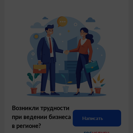
юбилейный Всероссийский
кинофестиваль «Дети и сказка»
имени Александра Роу
В Музейно-выставочном центре состоялось
финальное мероприятие XXV юбилейного
Всероссийского кинофестиваля «Дети и сказка»
имени Александра Роу, посвященного 120-
летию со дня рождения великого режиссера-
сказочника. Кульминацией дня стала
торжественная церемония награждения
победителей.
07.08.2026
Возникли трудности
при ведении бизнеса
Написать
в регионе?