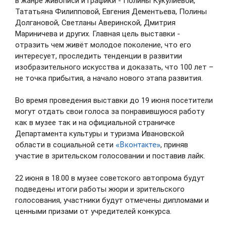
в жанре живописи и графики - Полины Кукулиевой,
Тататьяна Филипповой, Евгения Дементьева, Полины
Долгановой, Светланы Аверинской, Дмитрия
Мариничева и других. Главная цель выставки -
отразить чем живёт молодое поколение, что его
интересует, проследить тенденции в развитии
Десять «Земских работников культуры»
изобразительного искусства и доказать, что 100 лет –
региона в этом году получат по 1 млн
не точка прибытия, а начало нового этапа развития.
рублей в качестве меры поддержки
Во время проведения выставки до 19 июня посетители
1
из
1
Скачать фото
13.04.2026
подробнее
могут отдать свои голоса за понравившуюся работу
как в музее так и на официальной страничке
Департамента культуры и туризма Ивановской
Родилась 21 ноября 1965 года во Владимирской
«Вконтакте»
области в социальной сети
, приняв
области. Окончила Владимирский государственный
участие в зрительском голосовании и поставив лайк.
НОВОСТИ
педагогический институт, по специальности «Русский
язык и литература»; ГОУ высшего и
22 июня в 18.00 в музее советского автопрома будут
профессионального образования «Северо-Западная
подведены итоги работы жюри и зрительского
академия государственной гражданской службы», по
АНОНСЫ
голосования, участники будут отмечены дипломами и
специальности «Государственное и муниципальное
ценными призами от учредителей конкурса.
управление». С 1985 по 1994 годы работала учителем
начальных классов. С 1994 по 2000 годы – в