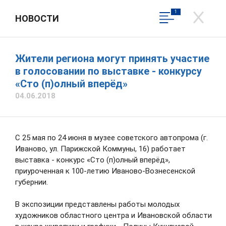
1
НОВОСТИ
ДЕПАРТАМЕНТ КУЛЬТУРЫ
ИВАНОВСКОЙ ОБЛАСТИ
Официальный сайт
Жители региона могут принять участие
Трофимова Наталья Владимировна
в голосовании по выставке - конкурсу
«Сто (п)олный вперёд»
Написать обращение
Вход в личный кабинет
04.06.2018
Общественная приемная
С 25 мая по 24 июня в музее советского автопрома (г.
Иваново, ул. Парижской Коммуны, 16) работает
выставка - конкурс «Сто (п)олный вперёд»,
приуроченная к 100-летию Иваново-Вознесенской
губернии.
В экспозиции представлены работы молодых
художников областного центра и Ивановской области