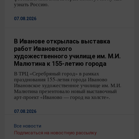
Ивановской области. С 11 декабря 2017 года — член
узнать Россию.
Правительства Ивановской области — директор
Департамента культуры и туризма Ивановской
07.08.2026
области. Награждена Почетной грамотой
Администрации Ивановской области – 2004 год,
Почетной грамотой Губернатора Ивановской области
В Иванове открылась выставка
– 2010 год.
работ Ивановского
художественного училище им. М.И.
Малютина к 155-летию города
В ТРЦ «Серебряный город» в рамках
празднования 155-летия города Иваново
Ивановское художественное училище им. М.И.
Малютина презентовало новый выставочный
арт-проект «Иваново — город на холсте».
07.08.2026
Все новости
Подписаться на новостную рассылку
В Иванове завершился XXV