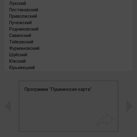
Лухский
Пестяковский
Приволжский
Пучежский
Родниковский
Савинский
Тейковский
Фурмановский
Шуйский
Южский
Юрьевецкий
Программа "Пушкинская карта"
Е
у
г
Р