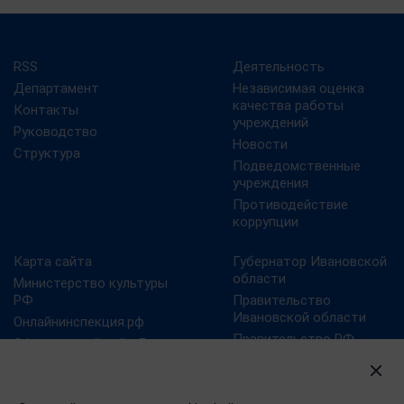
RSS
Деятельность
Департамент
Независимая оценка
качества работы
Контакты
учреждений
Руководство
Новости
Структура
Подведомственные
учреждения
Противодействие
коррупции
Карта сайта
Губернатор Ивановской
области
Министерство культуры
РФ
Правительство
Ивановской области
Онлайнинспекция.рф
Правительство РФ
Официальный сайт Года
российского кино
Президент РФ
Правовой портал в
сфере культуры