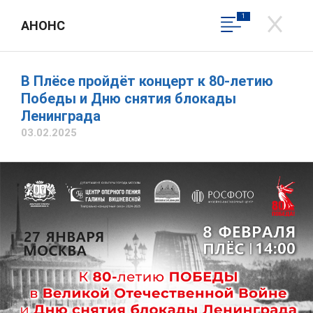
1
АНОНС
ДЕПАРТАМЕНТ КУЛЬТУРЫ
ИВАНОВСКОЙ ОБЛАСТИ
Официальный сайт
В Плёсе пройдёт концерт к 80-летию
Трофимова Наталья Владимировна
Победы и Дню снятия блокады
Ленинграда
Написать обращение
Вход в личный кабинет
03.02.2025
Общественная приемная