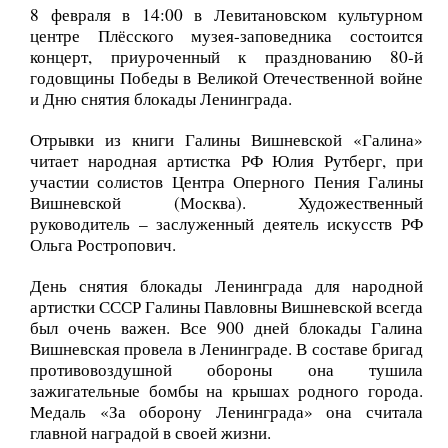
8 февраля в 14:00 в Левитановском культурном
В Иванове завершился XXV
Департаменте социальной защиты населения
центре Плёсского музея-заповедника состоится
юбилейный Всероссийский
Ивановской области – специалист по социальной
концерт, приуроченный к празднованию 80-й
работе, ведущий специалист отдела проблем семьи и
кинофестиваль «Дети и сказка»
годовщины Победы в Великой Отечественной войне
детей. С 2000 по 2006 годы – в аппарате
имени Александра Роу
и Дню снятия блокады Ленинграда.
Правительства Ивановской области – ведущий
В Музейно-выставочном центре состоялось
специалист, заместитель начальника отдела
Отрывки из книги Галины Вишневской «Галина»
финальное мероприятие XXV юбилейного
координации социальной сферы. С 2006 по 2014 годы –
Всероссийского кинофестиваля «Дети и сказка»
читает народная артистка РФ Юлия Рутберг, при
начальник управления координации Комплекса
имени Александра Роу, посвященного 120-
участии солистов Центра Оперного Пения Галины
социальной сферы Ивановской области. С 24 сентября
летию со дня рождения великого режиссера-
Вишневской (Москва). Художественный
сказочника. Кульминацией дня стала
2014 года – исполняющий обязанности начальника
руководитель – заслуженный деятель искусств РФ
торжественная церемония награждения
Департамента культуры и культурного наследия
Ольга Ростропович.
победителей.
Ивановской области, со 2 декабря 2014 года —
начальник Департамента культуры и культурного
День снятия блокады Ленинграда для народной
07.08.2026
артистки СССР Галины Павловны Вишневской всегда
наследия Ивановской области, с 1 января 2015 года –
был очень важен. Все 900 дней блокады Галина
начальник Департамента культуры и туризма
Вишневская провела в Ленинграде. В составе бригад
Ивановской области, с 18 августа 2015 года — Член
противовоздушной обороны она тушила
Правительства Ивановской области. С 11 октября
Ивановский музыкальный театр
зажигательные бомбы на крышах родного города.
2017 года — временно исполняющий обязанности
стал участником Всероссийского
Медаль «За оборону Ленинграда» она считала
члена Правительства Ивановской области —
фестиваля театров «Россия — Театр
главной наградой в своей жизни.
директора Департамента культуры и туризма
— Общество»