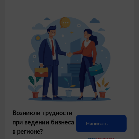
дарования России» — Всероссийской
юношеской творческой олимпиады с
международным участием 2026 года.
06.08.2026
Фонд кино поддержит четыре
кинозала Ивановской области
В Фонде кино подвели итоги отбора
организаций кинопроката на получение
государственной поддержки. В реестре
получателей грантов - четыре кинозала
Ивановской области.
05.08.2026
Возникли трудности
при ведении бизнеса
Написать
в регионе?